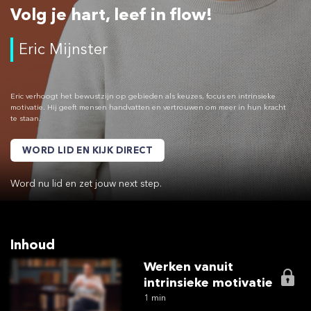
Volg je hart, leef in flow!
Eric Mijnster
Eric verhoogt het bewustzijn op gebieden als keuzes, focus en intrinsieke
motivatie. Hij geeft mensen handvatten en vertrouwen om meer in hun kracht
te staan.
WORD LID EN KIJK DIRECT
Word nu lid en zet jouw next step.
Inhoud
Werken vanuit
intrinsieke motivatie
1 min