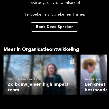
loverboys en vrouwenhandel.
Te boeken als: Spreker en Trainer.
Boek Deze Spreker
Meer in Organisatieontwikkeling
Martine van den Hoed
Angélique Sch
Zo bouw je een high impact
Een creatie
team
bestaande