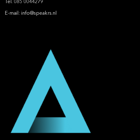
Tel. 085 0044279
E-mail:
info@speakrs.nl