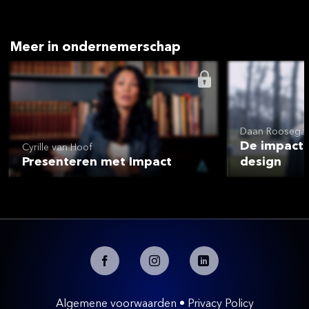
Meer in ondernemerschap
Daan Roosega
De impact v
Cyrille van Hoof
Presenteren met Impact
design
Algemene voorwaarden
•
Privacy Policy